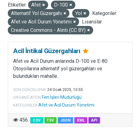
Etiketler:
Afet
D-100
LISANSLAR
Alternatif Yol Güzergahı
Yol
Kategoriler:
Afet ve Acil Durum Yönetimi
Lisanslar:
Creative Commons - Alıntı (CC BY)
Acil İntikal Güzergahları
Afet ve Acil Durum anlarında D-100 ve E-80
Otoyollarına alternatif yol güzergahları ve
bulundukları mahalle...
SON GÜNCELLEME
24 Ocak 2025, 10:55
Fen İşleri Müdürlüğü
ORGANIZATION
Afet ve Acil Durum Yönetimi
KATEGORILER
456
CSV
TSV
JSON
XML
API