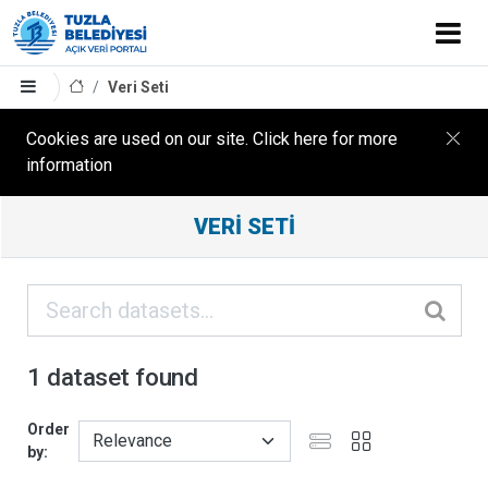
Veri Seti
Cookies are used on our site. Click here for more
information
Filter
VERI SETI
Results
ORGANIZASYONLAR
KATEGORILER
1 dataset found
ETIKETLER
Order
by
FORMATLAR