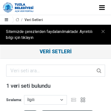
Veri Setleri
Sitemizde çerezlerden faydalanılmaktadır. Ayrıntılı
bilgi için tıklayın
Filtreleme
VERI SETLERI
Sonuçları
ORGANIZASYONLAR
KATEGORILER
1 veri seti bulundu
ETIKETLER
Sıralama
FORMATLAR