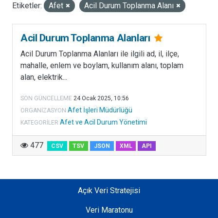
Etiketler:
Afet
Acil Durum Toplanma Alanı
LISANSLAR
Acil Durum Toplanma Alanları
Acil Durum Toplanma Alanları ile ilgili ad, il, ilçe,
mahalle, enlem ve boylam, kullanım alanı, toplam
alan, elektrik...
SON GÜNCELLEME
24 Ocak 2025, 10:56
Afet İşleri Müdürlüğü
ORGANIZASYON
Afet ve Acil Durum Yönetimi
KATEGORILER
477
CSV
TSV
JSON
XML
API
Açık Veri Stratejisi
Veri Maratonu