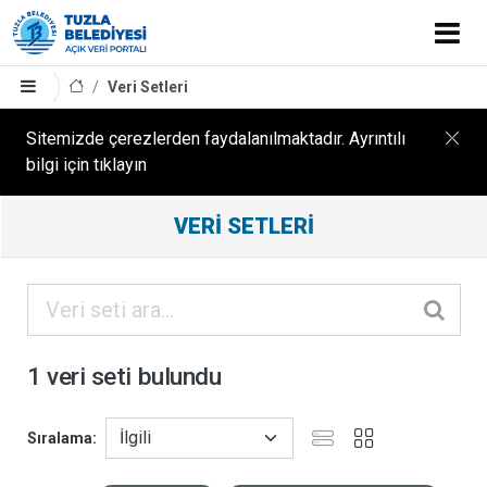
Veri Setleri
Sitemizde çerezlerden faydalanılmaktadır. Ayrıntılı
bilgi için tıklayın
Filtreleme
VERI SETLERI
Sonuçları
ORGANIZASYONLAR
KATEGORILER
1 veri seti bulundu
ETIKETLER
Sıralama
FORMATLAR