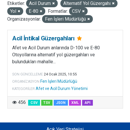
Etiketler:
Acil Durum
Alternatif Yol Güzergahı
LISANSLAR
Yol
E-80
Formatlar:
CSV
Organizasyonlar:
Fen İşleri Müdürlüğü
Acil İntikal Güzergahları
Afet ve Acil Durum anlarında D-100 ve E-80
Otoyollarına alternatif yol güzergahları ve
bulundukları mahalle...
SON GÜNCELLEME
24 Ocak 2025, 10:55
Fen İşleri Müdürlüğü
ORGANIZASYON
Afet ve Acil Durum Yönetimi
KATEGORILER
456
CSV
TSV
JSON
XML
API
Açık Veri Stratejisi