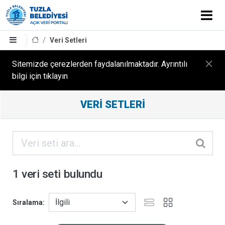
Veri Setleri
Sitemizde çerezlerden faydalanılmaktadır. Ayrıntılı
bilgi için tıklayın
Filtreleme
VERI SETLERI
Sonuçları
ORGANIZASYONLAR
KATEGORILER
1 veri seti bulundu
ETIKETLER
Sıralama
FORMATLAR