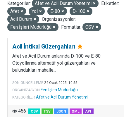
Kategoriler:
Afet ve Acil Durum Yönetimi
Etiketler:
LISANSLAR
Afet
Yol
E-80
D-100
Acil Durum
Organizasyonlar:
Fen İşleri Müdürlüğü
Formatlar:
CSV
Acil İntikal Güzergahları
Afet ve Acil Durum anlarında D-100 ve E-80
Otoyollarına alternatif yol güzergahları ve
bulundukları mahalle...
SON GÜNCELLEME
24 Ocak 2025, 10:55
Fen İşleri Müdürlüğü
ORGANIZASYON
Afet ve Acil Durum Yönetimi
KATEGORILER
456
CSV
TSV
JSON
XML
API