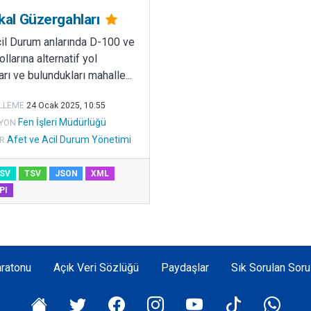
ikal Güzergahları
cil Durum anlarında D-100 ve
llarına alternatif yol
rı ve bulundukları mahalle...
LLEME
24 Ocak 2025, 10:55
Fen İşleri Müdürlüğü
YON
Afet ve Acil Durum Yönetimi
R
SV
TSV
JSON
XML
PI
ratonu
Açık Veri Sözlüğü
Paydaşlar
Sık Sorulan Soru