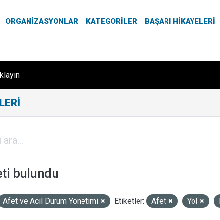
ORGANIZASYONLAR
KATEGORILER
BAŞARI HIKAYELERI
ıklayın
LERI
eti bulundu
Afet ve Acil Durum Yönetimi
Etiketler:
Afet
Yol