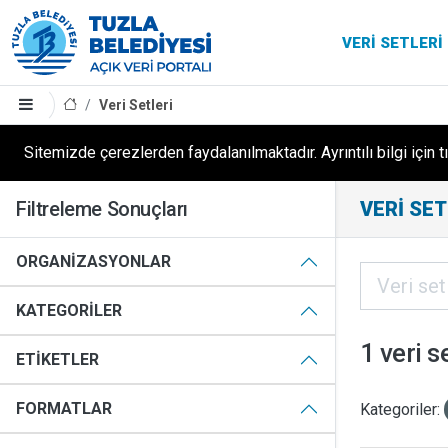
VERI SETLERI
Veri Setleri
Sitemizde çerezlerden faydalanılmaktadır. Ayrıntılı bilgi için t
Filtreleme Sonuçları
VERI SET
ORGANIZASYONLAR
KATEGORILER
1 veri s
ETIKETLER
FORMATLAR
Kategoriler: