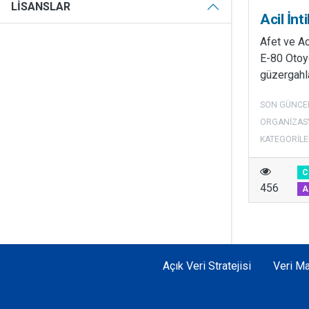
LISANSLAR
Acil İnt
Afet ve A
E-80 Otoyo
güzergahla
SON GÜNCE
ORGANIZAS
KATEGORILE
C
456
A
Açık Veri Stratejisi
Veri Ma