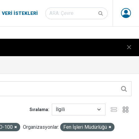
VERI İSTEKLERI
Sıralama
D-100
Organizasyonlar:
Fen İşleri Müdürlüğü