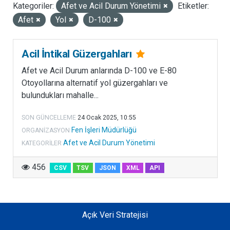
Kategoriler:
Afet ve Acil Durum Yönetimi
Etiketler:
LISANSLAR
Afet
Yol
D-100
Acil İntikal Güzergahları
Afet ve Acil Durum anlarında D-100 ve E-80
Otoyollarına alternatif yol güzergahları ve
bulundukları mahalle...
SON GÜNCELLEME
24 Ocak 2025, 10:55
Fen İşleri Müdürlüğü
ORGANIZASYON
Afet ve Acil Durum Yönetimi
KATEGORILER
456
CSV
TSV
JSON
XML
API
Açık Veri Stratejisi