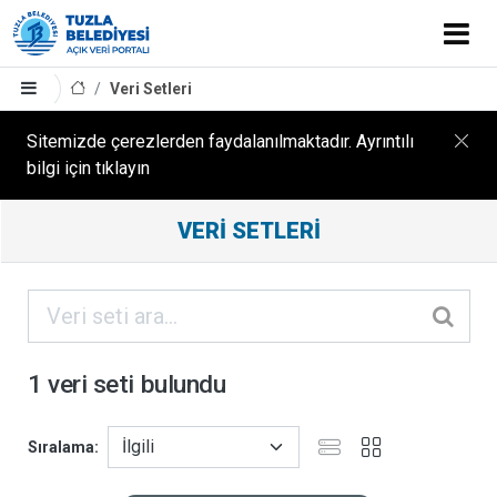
Veri Setleri
Sitemizde çerezlerden faydalanılmaktadır. Ayrıntılı
bilgi için tıklayın
Filtreleme
VERI SETLERI
Sonuçları
ORGANIZASYONLAR
KATEGORILER
1 veri seti bulundu
ETIKETLER
Sıralama
FORMATLAR