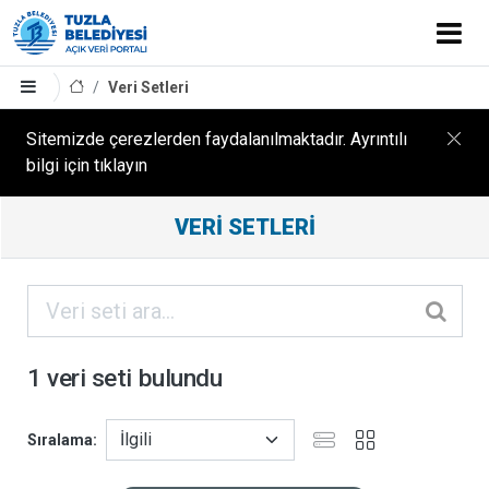
Veri Setleri
Sitemizde çerezlerden faydalanılmaktadır. Ayrıntılı
bilgi için tıklayın
Filtreleme
VERI SETLERI
Sonuçları
ORGANIZASYONLAR
KATEGORILER
1 veri seti bulundu
ETIKETLER
Sıralama
FORMATLAR