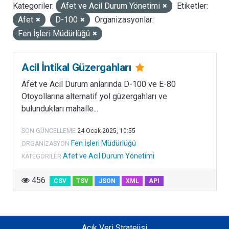
Kategoriler:
Afet ve Acil Durum Yönetimi
Etiketler:
LISANSLAR
Afet
D-100
Organizasyonlar:
Fen İşleri Müdürlüğü
Acil İntikal Güzergahları
Afet ve Acil Durum anlarında D-100 ve E-80
Otoyollarına alternatif yol güzergahları ve
bulundukları mahalle...
SON GÜNCELLEME
24 Ocak 2025, 10:55
Fen İşleri Müdürlüğü
ORGANIZASYON
Afet ve Acil Durum Yönetimi
KATEGORILER
456
CSV
TSV
JSON
XML
API
Açık Veri Stratejisi