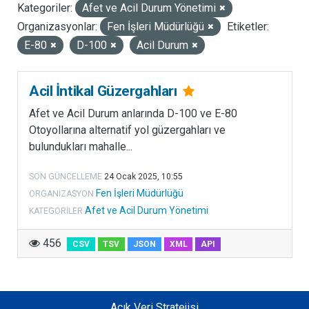
Kategoriler:
Afet ve Acil Durum Yönetimi
LISANSLAR
Organizasyonlar:
Fen İşleri Müdürlüğü
Etiketler:
E-80
D-100
Acil Durum
Acil İntikal Güzergahları
Afet ve Acil Durum anlarında D-100 ve E-80
Otoyollarına alternatif yol güzergahları ve
bulundukları mahalle...
SON GÜNCELLEME
24 Ocak 2025, 10:55
Fen İşleri Müdürlüğü
ORGANIZASYON
Afet ve Acil Durum Yönetimi
KATEGORILER
456
CSV
TSV
JSON
XML
API
Açık Veri Stratejisi