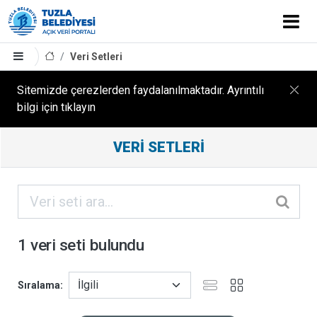
Veri Setleri
Sitemizde çerezlerden faydalanılmaktadır. Ayrıntılı
bilgi için tıklayın
Filtreleme
VERI SETLERI
Sonuçları
ORGANIZASYONLAR
KATEGORILER
1 veri seti bulundu
ETIKETLER
Sıralama
FORMATLAR